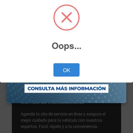
Oops...
OK
Servicio
Servicio de mantenimiento
Agenda tu cita de servicio en línea y asegura el
mejor cuidado para tu vehículo con nuestros
expertos. Fácil, rápido y a tu conveniencia.